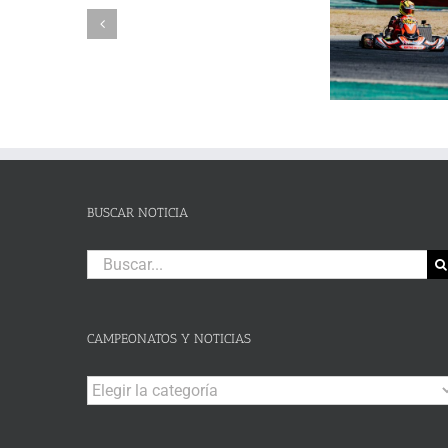
DE
Reuvers y Alejandro Guasch
Humberto 
PRUEBA.-
firman un pleno de victorias en
Subida al
CAS:
un brillante Campeonato de
de Lanjaró
SLALOM
Andalucía de Karting en
fin de se
DE
Campillos
CAMPOHERMMOSO
BUSCAR NOTICIA
Buscar:
CAMPEONATOS Y NOTICIAS
Campeonatos
y
Noticias