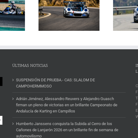
Janssens conquista la
La Subida al Cerro de los
 Cerro de los Cañones
p
Cañones levanta hoy el telón con
n 2026 en un brillante
ins
un cartel de lujo
mana de automovilismo
ÚLTIMAS NOTICIAS
I
L
SUSPENSIÓN DE PRUEBA.- CAS: SLALOM DE
C
CAMPOHERMMOSO
F
T
Adrián Jiménez, Alessandro Reuvers y Alejandro Guasch
F
firman un pleno de victorias en un brillante Campeonato de
E
Andalucía de Karting en Campillos
Humberto Janssens conquista la Subida al Cerro de los
Cañones de Lanjarón 2026 en un brillante fin de semana de
automovilismo