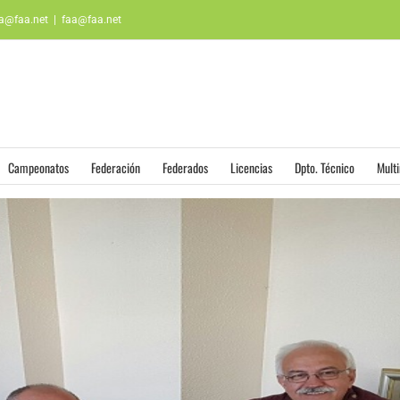
aa@faa.net
|
faa@faa.net
Campeonatos
Federación
Federados
Licencias
Dpto. Técnico
Mult