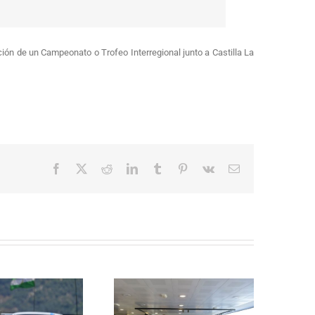
ión de un Campeonato o Trofeo Interregional junto a Castilla La
Facebook
X
Reddit
LinkedIn
Tumblr
Pinterest
Vk
Correo
electrónico
La Subida al Cerro de los