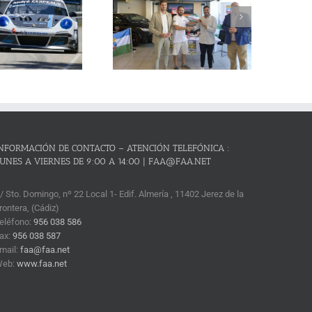
Cañones – Lanjarón 2026 se
resenta con lleno absoluto de
critos y el reto de revalidar su
condición de mejor prueba
andaluza de montaña
NFORMACIÓN DE CONTACTO – ATENCIÓN TELEFÓNICA :
UNES A VIERNES DE 9:00 A 14:00 | FAA@FAA.NET
/ Sto. Domingo, nº 22 Local 1- Edif. Almería , 11402 Jerez de la
rontera, (Cádiz)
eléfono:
956 038 586
ax:
956 038 587
mail:
faa@faa.net
Web:
www.faa.net