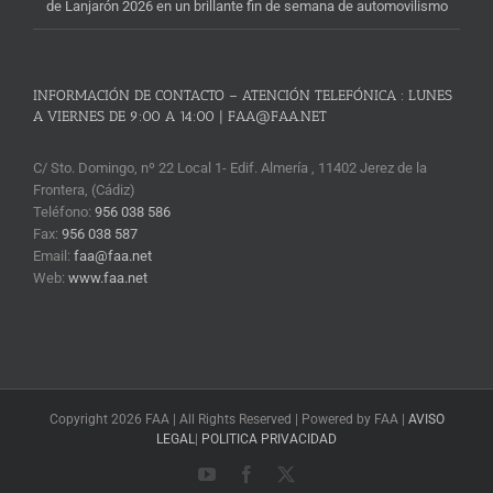
de Lanjarón 2026 en un brillante fin de semana de automovilismo
INFORMACIÓN DE CONTACTO – ATENCIÓN TELEFÓNICA : LUNES
A VIERNES DE 9:00 A 14:00 | FAA@FAA.NET
C/ Sto. Domingo, nº 22 Local 1- Edif. Almería , 11402 Jerez de la
Frontera, (Cádiz)
Teléfono:
956 038 586
Fax:
956 038 587
Email:
faa@faa.net
Web:
www.faa.net
Copyright 2026 FAA | All Rights Reserved | Powered by FAA |
AVISO
LEGAL
|
POLITICA PRIVACIDAD
YouTube
Facebook
X