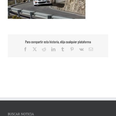
Para compartir esta historia, elija cualquier plataforma
Facebook
X
Reddit
LinkedIn
Tumblr
Pinterest
Vk
Correo
electrónico
BUSCAR NOTICIA