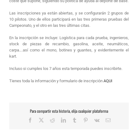
coste que supone, siguiendo su política de ayuda al deporte de base.
Las inscripciones ya están abiertas, y se configurarán 2 grupos de
10 pilotos. Uno de ellos participará en las tres primeras pruebas del
Campeonato, y el otro en las tres últimas citas.
En la inscripción se incluye: Logística para cada prueba, ingenieros,
stock de piezas de recambio, gasolina, aceite, neumáticos,
carpa….así como el mono, botines y guantes, y evidentemente el
kart.
Incluso si cumples los 7 años esta temporada puedes inscribirte.
Tienes toda la información y formulario de inscripción
AQUI
Para compartir esta historia, elija cualquier plataforma
Facebook
X
Reddit
LinkedIn
Tumblr
Pinterest
Vk
Correo
electrónico