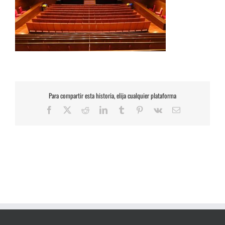
Para compartir esta historia, elija cualquier plataforma
Facebook
X
Reddit
LinkedIn
Tumblr
Pinterest
Vk
Correo
electrónico