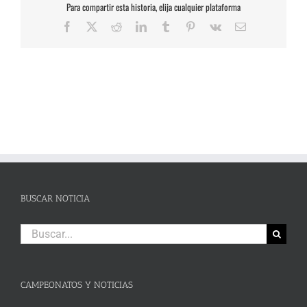
Para compartir esta historia, elija cualquier plataforma
Facebook
X
Reddit
LinkedIn
Tumblr
Pinterest
Vk
Correo
electrónico
BUSCAR NOTICIA
Buscar:
CAMPEONATOS Y NOTICIAS