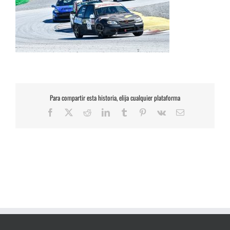
Para compartir esta historia, elija cualquier plataforma
Facebook
X
Reddit
LinkedIn
Tumblr
Pinterest
Vk
Correo
electrónico