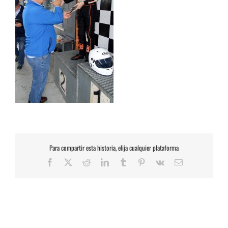
Para compartir esta historia, elija cualquier plataforma
Facebook
X
Reddit
LinkedIn
Tumblr
Pinterest
Vk
Correo
electrónico