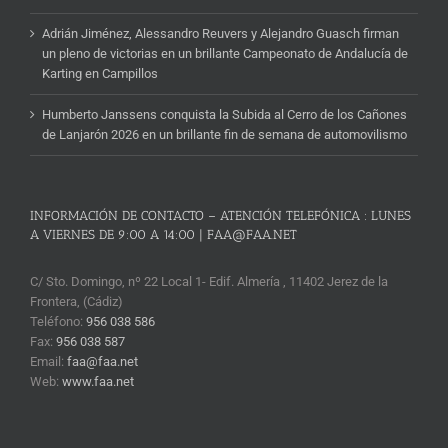
Adrián Jiménez, Alessandro Reuvers y Alejandro Guasch firman
un pleno de victorias en un brillante Campeonato de Andalucía de
Karting en Campillos
Humberto Janssens conquista la Subida al Cerro de los Cañones
de Lanjarón 2026 en un brillante fin de semana de automovilismo
INFORMACIÓN DE CONTACTO – ATENCIÓN TELEFÓNICA : LUNES
A VIERNES DE 9:00 A 14:00 | FAA@FAA.NET
C/ Sto. Domingo, nº 22 Local 1- Edif. Almería , 11402 Jerez de la
Frontera, (Cádiz)
Teléfono:
956 038 586
Fax:
956 038 587
Email:
faa@faa.net
Web:
www.faa.net