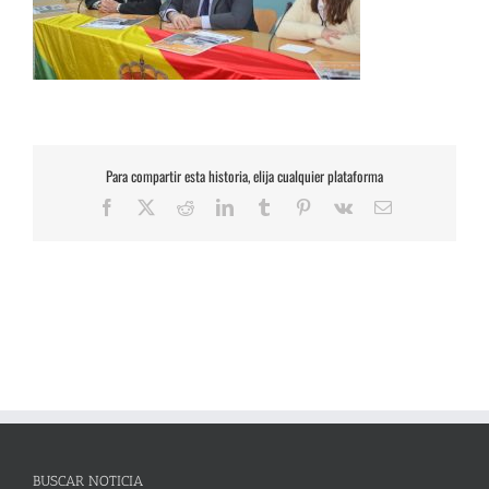
Para compartir esta historia, elija cualquier plataforma
Facebook
X
Reddit
LinkedIn
Tumblr
Pinterest
Vk
Correo
electrónico
BUSCAR NOTICIA