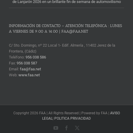
de Lanjarón 2026 en un brillante fin de semana de automovilismo
INFORMACIÓN DE CONTACTO – ATENCIÓN TELEFÓNICA : LUNES
A VIERNES DE 9:00 A 14:00 | FAA@FAA.NET
C/ Sto. Domingo, nº 22 Local 1- Edif. Almería , 11402 Jerez de la
Frontera, (Cádiz)
Teléfono:
956 038 586
Fax:
956 038 587
Email:
faa@faa.net
Web:
www.faa.net
Copyright 2026 FAA | All Rights Reserved | Powered by FAA |
AVISO
LEGAL
|
POLITICA PRIVACIDAD
YouTube
Facebook
X