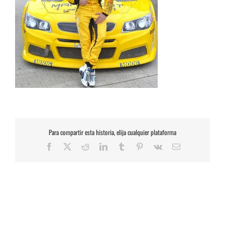
Para compartir esta historia, elija cualquier plataforma
Facebook
X
Reddit
LinkedIn
Tumblr
Pinterest
Vk
Correo
electrónico