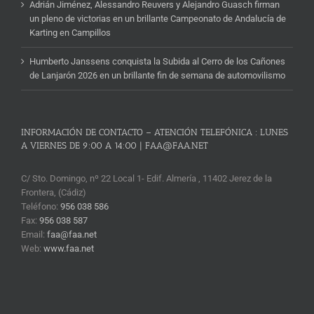
Adrián Jiménez, Alessandro Reuvers y Alejandro Guasch firman
un pleno de victorias en un brillante Campeonato de Andalucía de
Karting en Campillos
Humberto Janssens conquista la Subida al Cerro de los Cañones
de Lanjarón 2026 en un brillante fin de semana de automovilismo
INFORMACIÓN DE CONTACTO – ATENCIÓN TELEFÓNICA : LUNES
A VIERNES DE 9:00 A 14:00 | FAA@FAA.NET
C/ Sto. Domingo, nº 22 Local 1- Edif. Almería , 11402 Jerez de la
Frontera, (Cádiz)
Teléfono:
956 038 586
Fax:
956 038 587
Email:
faa@faa.net
Web:
www.faa.net