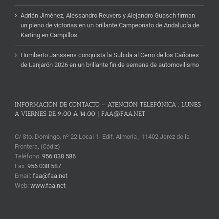
Adrián Jiménez, Alessandro Reuvers y Alejandro Guasch firman
un pleno de victorias en un brillante Campeonato de Andalucía de
Karting en Campillos
Humberto Janssens conquista la Subida al Cerro de los Cañones
de Lanjarón 2026 en un brillante fin de semana de automovilismo
INFORMACIÓN DE CONTACTO – ATENCIÓN TELEFÓNICA : LUNES
A VIERNES DE 9:00 A 14:00 | FAA@FAA.NET
C/ Sto. Domingo, nº 22 Local 1- Edif. Almería , 11402 Jerez de la
Frontera, (Cádiz)
Teléfono:
956 038 586
Fax:
956 038 587
Email:
faa@faa.net
Web:
www.faa.net