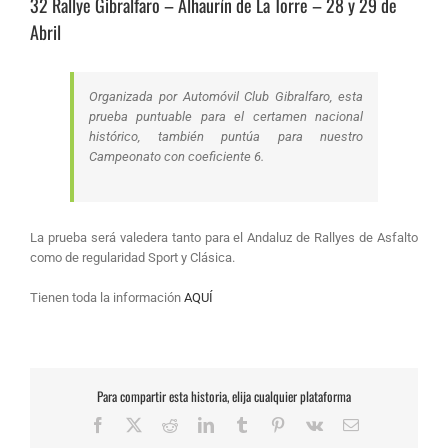
32 Rallye Gibralfaro – Alhaurín de La Torre – 28 y 29 de
Abril
Organizada por Automóvil Club Gibralfaro, esta
prueba puntuable para el certamen nacional
histórico, también puntúa para nuestro
Campeonato con coeficiente 6.
La prueba será valedera tanto para el Andaluz de Rallyes de Asfalto
como de regularidad Sport y Clásica.
Tienen toda la información
AQUÍ
Para compartir esta historia, elija cualquier plataforma
Facebook
X
Reddit
LinkedIn
Tumblr
Pinterest
Vk
Correo
electrónico