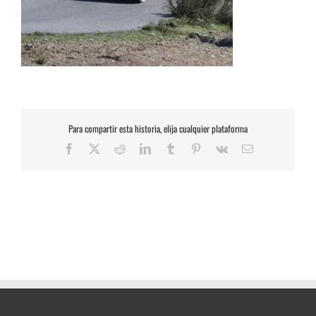
Para compartir esta historia, elija cualquier plataforma
Facebook
X
Reddit
LinkedIn
Tumblr
Pinterest
Vk
Correo
electrónico