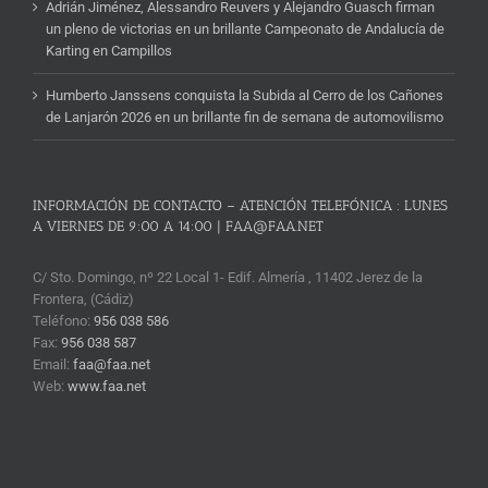
Adrián Jiménez, Alessandro Reuvers y Alejandro Guasch firman
un pleno de victorias en un brillante Campeonato de Andalucía de
Karting en Campillos
Humberto Janssens conquista la Subida al Cerro de los Cañones
de Lanjarón 2026 en un brillante fin de semana de automovilismo
INFORMACIÓN DE CONTACTO – ATENCIÓN TELEFÓNICA : LUNES
A VIERNES DE 9:00 A 14:00 | FAA@FAA.NET
C/ Sto. Domingo, nº 22 Local 1- Edif. Almería , 11402 Jerez de la
Frontera, (Cádiz)
Teléfono:
956 038 586
Fax:
956 038 587
Email:
faa@faa.net
Web:
www.faa.net