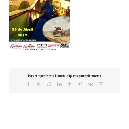
Para compartir esta historia, elija cualquier plataforma
Facebook
X
Reddit
LinkedIn
Tumblr
Pinterest
Vk
Correo
electrónico