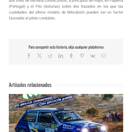
dos fines de semana consecutivos, a principios de mayo, en Falperra
(Portugal) y el Fito (Asturias) sobre dos trazados en los que las
cualidades del último modelo de Mitsubishi pueden ser un factor
favorable al piloto cordobés.
Para compartir esta historia, elija cualquier plataforma
Facebook
X
Reddit
LinkedIn
Tumblr
Pinterest
Vk
Correo
electrónico
Artículos relacionados