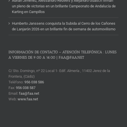
Adrián Jiménez, Alessandro Reuvers y Alejandro Guasch firman
un pleno de victorias en un brillante Campeonato de Andalucía de
Karting en Campillos
Humberto Janssens conquista la Subida al Cerro de los Cañones
de Lanjarón 2026 en un brillante fin de semana de automovilismo
INFORMACIÓN DE CONTACTO – ATENCIÓN TELEFÓNICA : LUNES
A VIERNES DE 9:00 A 14:00 | FAA@FAA.NET
C/ Sto. Domingo, nº 22 Local 1- Edif. Almería , 11402 Jerez de la
Frontera, (Cádiz)
Teléfono:
956 038 586
Fax:
956 038 587
Email:
faa@faa.net
Web:
www.faa.net