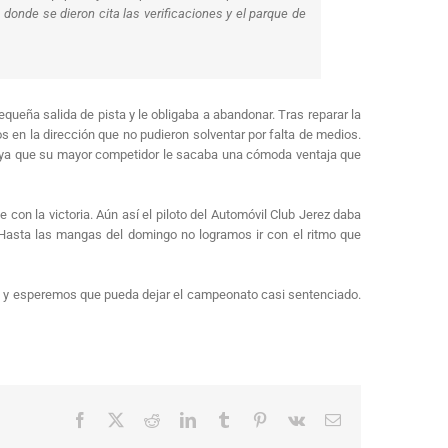
donde se dieron cita las verificaciones y el parque de
queña salida de pista y le obligaba a abandonar. Tras reparar la
 en la dirección que no pudieron solventar por falta de medios.
atg ya que su mayor competidor le sacaba una cómoda ventaja que
 con la victoria. Aún así el piloto del Automóvil Club Jerez daba
. Hasta las mangas del domingo no logramos ir con el ritmo que
las y esperemos que pueda dejar el campeonato casi sentenciado.
Facebook
X
Reddit
LinkedIn
Tumblr
Pinterest
Vk
Correo
electrónico