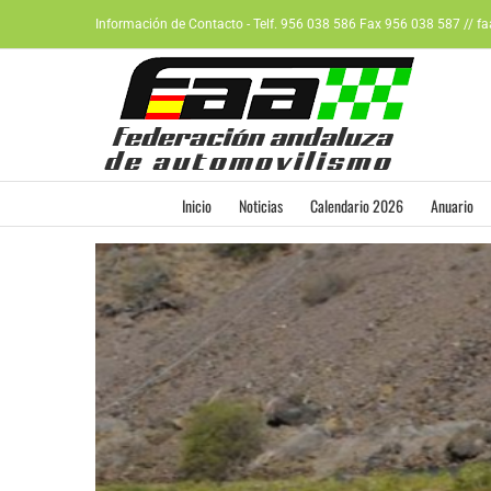
Saltar
Información de Contacto - Telf. 956 038 586 Fax 956 038 587 // f
al
contenido
Inicio
Noticias
Calendario 2026
Anuario
Ver
imagen
más
grande