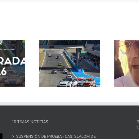
s Endurance, Porsche
allenge Ibérica, Copa
 Copa Racer, duelos de
Obituario
n el Circuito de Jerez
e fin de semana
ÚLTIMAS NOTICIAS
I
L
SUSPENSIÓN DE PRUEBA.- CAS: SLALOM DE