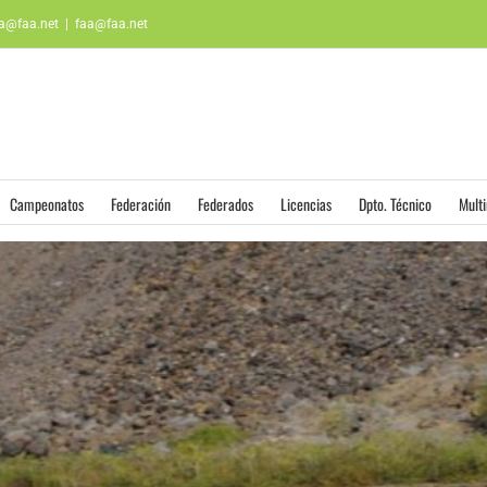
aa@faa.net
|
faa@faa.net
Campeonatos
Federación
Federados
Licencias
Dpto. Técnico
Mult