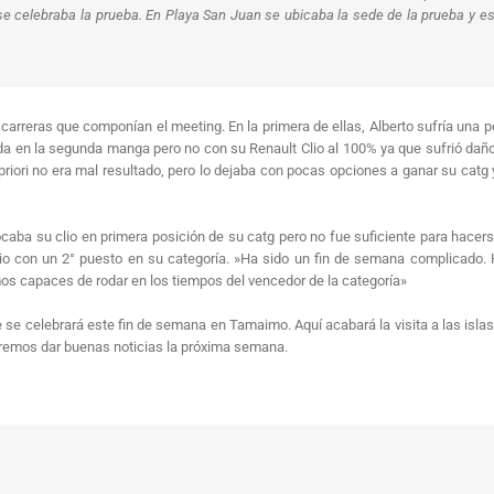
se celebraba la prueba. En Playa San Juan se ubicaba la sede de la prueba y es 
arreras que componían el meeting. En la primera de ellas, Alberto sufría una pe
da en la segunda manga pero no con su Renault Clio al 100% ya que sufrió daños
A priori no era mal resultado, pero lo dejaba con pocas opciones a ganar su c
caba su clio en primera posición de su catg pero no fue suficiente para hacerse
ario con un 2° puesto en su categoría. »Ha sido un fin de semana complicado
os capaces de rodar en los tiempos del vencedor de la categoría»
ue se celebrará este fin de semana en Tamaimo. Aquí acabará la visita a las is
peremos dar buenas noticias la próxima semana.