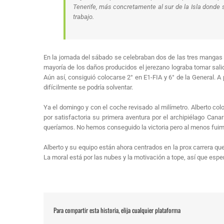
Tenerife, más concretamente al sur de la Isla donde 
trabajo.
En la jornada del sábado se celebraban dos de las tres mangas c
mayoría de los daños producidos el jerezano lograba tomar sali
Aún así, consiguió colocarse 2° en E1-FIA y 6° de la General. 
difícilmente se podría solventar.
Ya el domingo y con el coche revisado al milímetro. Alberto colo
por satisfactoria su primera aventura por el archipiélago Can
queríamos. No hemos conseguido la victoria pero al menos fuim
Alberto y su equipo están ahora centrados en la prox carrera q
La moral está por las nubes y la motivación a tope, así que es
Para compartir esta historia, elija cualquier plataforma