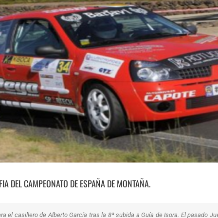
-FIA DEL CAMPEONATO DE ESPAÑA DE MONTAÑA.
 el casillero de Alberto García tras la 8ª subida a Guía de Isora. El pasado 