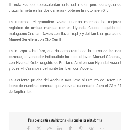
II, esta vez de sobrecalentamiento del motor, pero consiguiendo
cruzar la meta en las dos carreras y obtener la victoria en GT.
En turismos, el granadino Álvaro Huertas marcaba los mejores
registros de ambas mangas con su Hyundai Coupe, seguido del
malagueño Cristian Davies con Ibiza Trophy y del tambien granadino
Manuel Servillera con Clio Cup III.
En la Copa Gibralfaro, que da como resultado la suma de las dos
carreras, el vencedor indiscutible ha sido el joven Manuel Sánchez,
con Hyundai Getz, seguido de Emiliano Almirón con Hyundai Accent
y José M. Casanova Belmonte también con Accent.
La siguiente prueba del Andaluz nos lleva al Circuito de Jerez, un
icono de nuestras carreras que vuelve al calendario. Será el 23 y 24
de Septiembre.
Para compartir esta historia, elija cualquier plataforma
Facebook
X
Reddit
LinkedIn
Tumblr
Pinterest
Vk
Correo