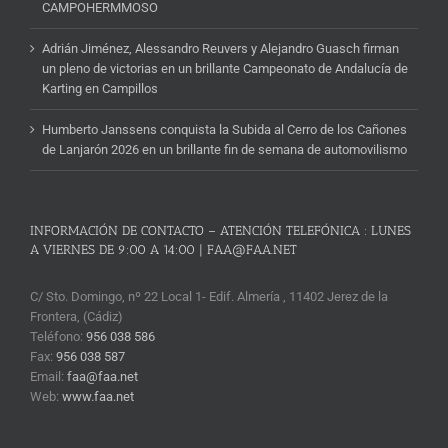
CAMPOHERMMOSO
Adrián Jiménez, Alessandro Reuvers y Alejandro Guasch firman
un pleno de victorias en un brillante Campeonato de Andalucía de
Karting en Campillos
Humberto Janssens conquista la Subida al Cerro de los Cañones
de Lanjarón 2026 en un brillante fin de semana de automovilismo
INFORMACIÓN DE CONTACTO – ATENCIÓN TELEFÓNICA : LUNES
A VIERNES DE 9:00 A 14:00 | FAA@FAA.NET
C/ Sto. Domingo, nº 22 Local 1- Edif. Almería , 11402 Jerez de la
Frontera, (Cádiz)
Teléfono:
956 038 586
Fax:
956 038 587
Email:
faa@faa.net
Web:
www.faa.net