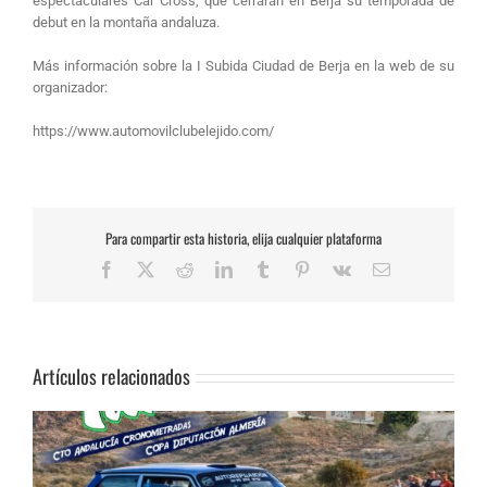
espectaculares Car Cross, que cerrarán en Berja su temporada de
debut en la montaña andaluza.
Más información sobre la I Subida Ciudad de Berja en la web de su
organizador:
https://www.automovilclubelejido.com/
Para compartir esta historia, elija cualquier plataforma
Facebook
X
Reddit
LinkedIn
Tumblr
Pinterest
Vk
Correo
electrónico
Artículos relacionados