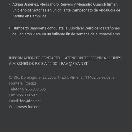
Adrián Jiménez, Alessandro Reuvers y Alejandro Guasch firman
un pleno de victorias en un brillante Campeonato de Andalucía de
Karting en Campillos
Humberto Janssens conquista la Subida al Cerro de los Cañones
de Lanjarón 2026 en un brillante fin de semana de automovilismo
INFORMACIÓN DE CONTACTO – ATENCIÓN TELEFÓNICA : LUNES
A VIERNES DE 9:00 A 14:00 | FAA@FAA.NET
C/ Sto. Domingo, nº 22 Local 1- Edif. Almería , 11402 Jerez de la
Frontera, (Cádiz)
Teléfono:
956 038 586
Fax:
956 038 587
Email:
faa@faa.net
Web:
www.faa.net