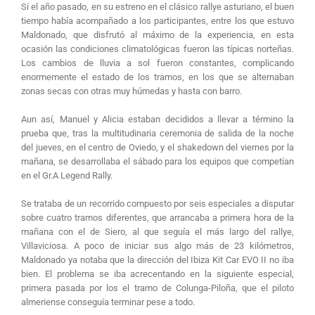
Sí el año pasado, en su estreno en el clásico rallye asturiano, el buen
tiempo había acompañado a los participantes, entre los que estuvo
Maldonado, que disfrutó al máximo de la experiencia, en esta
ocasión las condiciones climatológicas fueron las típicas norteñas.
Los cambios de lluvia a sol fueron constantes, complicando
enormemente el estado de los tramos, en los que se alternaban
zonas secas con otras muy húmedas y hasta con barro.
Aun así, Manuel y Alicia estaban decididos a llevar a término la
prueba que, tras la multitudinaria ceremonia de salida de la noche
del jueves, en el centro de Oviedo, y el shakedown del viernes por la
mañana, se desarrollaba el sábado para los equipos que competían
en el Gr.A Legend Rally.
Se trataba de un recorrido compuesto por seis especiales a disputar
sobre cuatro tramos diferentes, que arrancaba a primera hora de la
mañana con el de Siero, al que seguía el más largo del rallye,
Villaviciosa. A poco de iniciar sus algo más de 23 kilómetros,
Maldonado ya notaba que la dirección del Ibiza Kit Car EVO II no iba
bien. El problema se iba acrecentando en la siguiente especial,
primera pasada por los el tramo de Colunga-Piloña, que el piloto
almeriense conseguía terminar pese a todo.