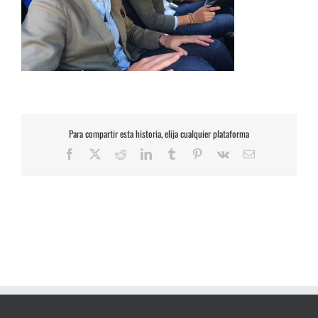
Para compartir esta historia, elija cualquier plataforma
Facebook
X
Reddit
LinkedIn
Tumblr
Pinterest
Vk
Correo
electrónico