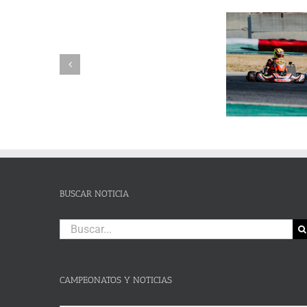
SUSPENSIÓN
Adrián Jiménez, Alessandro
DE
Reuvers y Alejandro Guasch
Humberto 
PRUEBA.-
firman un pleno de victorias en
Subida al
CAS:
un brillante Campeonato de
de Lanjaró
SLALOM
Andalucía de Karting en
fin de se
DE
Campillos
CAMPOHERMMOSO
BUSCAR NOTICIA
Buscar:
CAMPEONATOS Y NOTICIAS