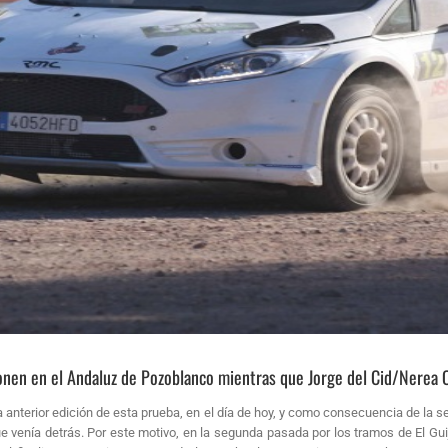
onen en el Andaluz de Pozoblanco mientras que Jorge del Cid/Nerea Od
 la anterior edición de esta prueba, en el día de hoy, y como consecuencia de la s
venía detrás. Por este motivo, en la segunda pasada por los tramos de El Guijo-