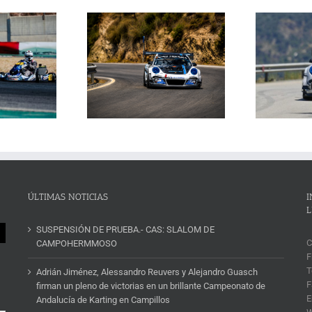
Janssens conquista la
La Subida al Cerro de los
 Cerro de los Cañones
p
Cañones levanta hoy el telón con
n 2026 en un brillante
ins
un cartel de lujo
mana de automovilismo
ÚLTIMAS NOTICIAS
I
L
SUSPENSIÓN DE PRUEBA.- CAS: SLALOM DE
C
CAMPOHERMMOSO
F
T
Adrián Jiménez, Alessandro Reuvers y Alejandro Guasch
F
firman un pleno de victorias en un brillante Campeonato de
E
Andalucía de Karting en Campillos