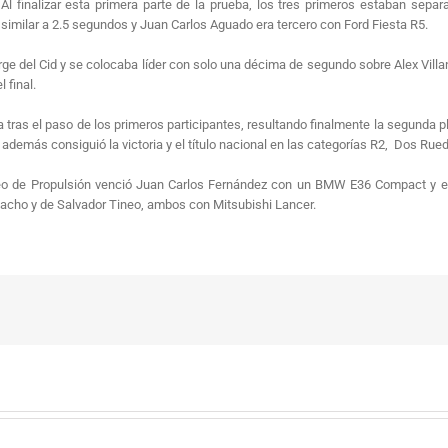
 Al finalizar esta primera parte de la prueba, los tres primeros estaban sepa
 similar a 2.5 segundos y Juan Carlos Aguado era tercero con Ford Fiesta R5.
 del Cid y se colocaba líder con solo una décima de segundo sobre Alex Villanu
 final.
tras el paso de los primeros participantes, resultando finalmente la segunda pl
o además consiguió la victoria y el título nacional en las categorías R2, Dos Rued
ofeo de Propulsión venció Juan Carlos Fernández con un BMW E36 Compact y e
macho y de Salvador Tineo, ambos con Mitsubishi Lancer.