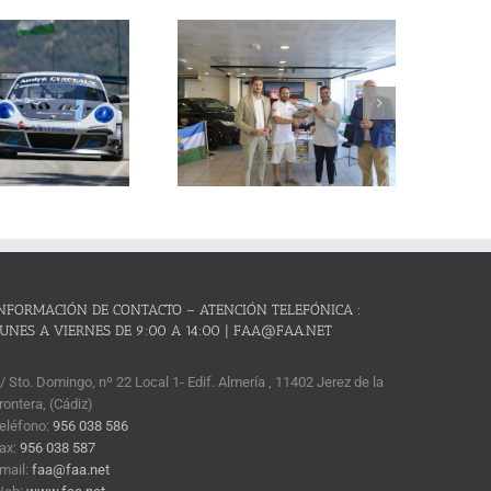
La Subida al Cerro de los
Cañones – Lanjarón 2026 se
resenta con lleno absoluto de
critos y el reto de revalidar su
condición de mejor prueba
andaluza de montaña
NFORMACIÓN DE CONTACTO – ATENCIÓN TELEFÓNICA :
UNES A VIERNES DE 9:00 A 14:00 | FAA@FAA.NET
/ Sto. Domingo, nº 22 Local 1- Edif. Almería , 11402 Jerez de la
rontera, (Cádiz)
eléfono:
956 038 586
ax:
956 038 587
mail:
faa@faa.net