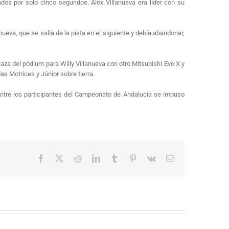
rados por solo cinco segundos. Alex Villanueva era líder con su
eva, que se salía de la pista en el siguiente y debía abandonar,
aza del pódium para Willy Villanueva con otro Mitsubishi Evo X y
as Motrices y Júnior sobre tierra.
ntre los participantes del Campeonato de Andalucía se impuso
Facebook
X
Reddit
LinkedIn
Tumblr
Pinterest
Vk
Correo
electrónico