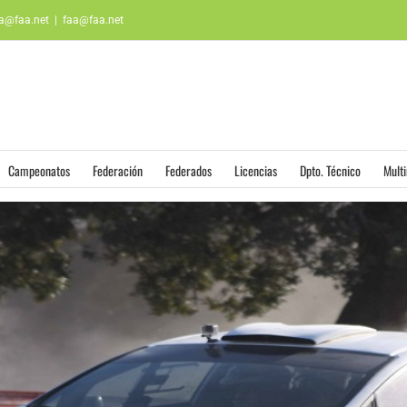
aa@faa.net
|
faa@faa.net
Campeonatos
Federación
Federados
Licencias
Dpto. Técnico
Mult