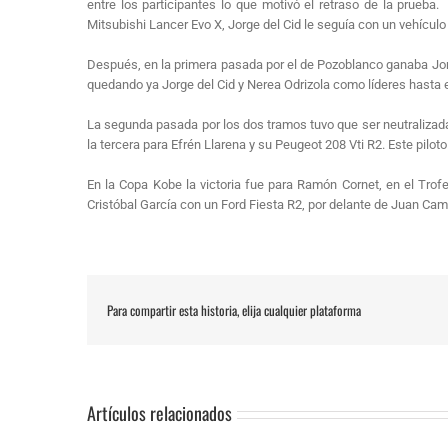
entre los participantes lo que motivó el retraso de la prueba.
Mitsubishi Lancer Evo X, Jorge del Cid le seguía con un vehículo
Después, en la primera pasada por el de Pozoblanco ganaba Jorge
quedando ya Jorge del Cid y Nerea Odrizola como líderes hasta el
La segunda pasada por los dos tramos tuvo que ser neutralizada 
la tercera para Efrén Llarena y su Peugeot 208 Vti R2. Este pilot
En la Copa Kobe la victoria fue para Ramón Cornet, en el Tr
Cristóbal García con un Ford Fiesta R2, por delante de Juan Ca
Para compartir esta historia, elija cualquier plataforma
Artículos relacionados