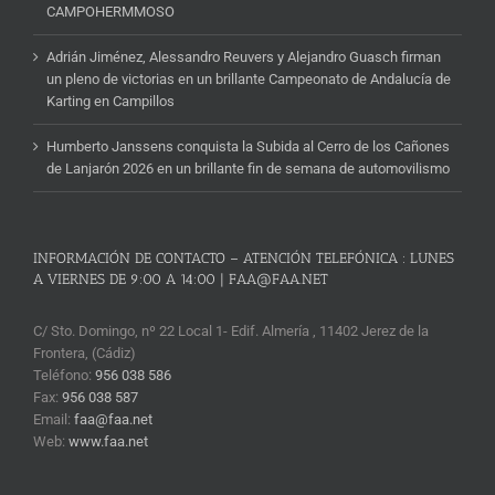
CAMPOHERMMOSO
Adrián Jiménez, Alessandro Reuvers y Alejandro Guasch firman
un pleno de victorias en un brillante Campeonato de Andalucía de
Karting en Campillos
Humberto Janssens conquista la Subida al Cerro de los Cañones
de Lanjarón 2026 en un brillante fin de semana de automovilismo
INFORMACIÓN DE CONTACTO – ATENCIÓN TELEFÓNICA : LUNES
A VIERNES DE 9:00 A 14:00 | FAA@FAA.NET
C/ Sto. Domingo, nº 22 Local 1- Edif. Almería , 11402 Jerez de la
Frontera, (Cádiz)
Teléfono:
956 038 586
Fax:
956 038 587
Email:
faa@faa.net
Web:
www.faa.net