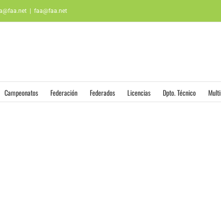
aa@faa.net
|
faa@faa.net
Campeonatos
Federación
Federados
Licencias
Dpto. Técnico
Mult