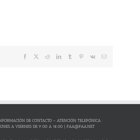
Facebook
X
Reddit
LinkedIn
Tumblr
Pinterest
Vk
Correo
electrónico
NFORMACIÓN DE CONTACTO – ATENCIÓN TELEFÓNICA :
UNES A VIERNES DE 9:00 A 14:00 | FAA@FAA.NET