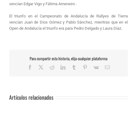
vencían Edgar Vigo y Fátima Ameneiro .
El triunfo en el Campeonato de Andalucía de Rallyes de Tierra
vencían Juan de Dios Gómez y Pablo Sánchez, mientras que en el
Open de Andalucía el triunfo era para Pedro Delgado y Laura Díaz.
Para compartir esta historia, elija cualquier plataforma
Facebook
X
Reddit
LinkedIn
Tumblr
Pinterest
Vk
Correo
electrónico
Artículos relacionados
SUSPENSIÓN
DE
PRUEBA.-
CAS: