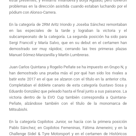
estar presentes; y Williams Villanueva y Borja Aguado, pero tuvieron
problemas en la dirección asistida cuando estaban luchando por el
pódium con Alonso-Carrera.
En la categoría de 2RM Aritz Iriondo y Joseba Sánchez remontaban
en las especiales de la tarde y lograban la victoria y el
subcampeonato de la categoría. La segunda posición ha sido para
Sergi Francolí y María Salvo, que en su debut en el certamen han
demostrado ser muy rápidos; cerrando las tres primeras plazas
Manuel Gómez-Manzanilla y Martín Lumbreras.
Juan Carlos Quintana y Rogelio Peñate se ha impuesto en Grupo N, y
han demostrado una prueba más el por qué han sido los rivales a
batir este 2017 en el que se alzaron con el título en la anterior cita.
Completaban el doblete canario de esta categoría Gustavo Sosa y
Eduardo González que peleado hasta el final junto a sus paisanos. La
victoria dentro de la EVO Cup también correspondía a Quintana-
Peñate, alzándose también con el título de la monomarca de
Mitsubishi.
En la categoría Copilotos Junior, se hacía con la primera posición
Pablo Sánchez; en Copilotos Femeninas, Fátima Ameneiro; y en la
Challenge Sidel & Tyre Motorsport y en el certamen de Históricos