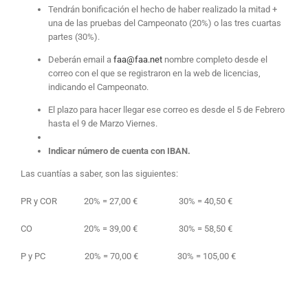
Tendrán bonificación el hecho de haber realizado la mitad +
una de las pruebas del Campeonato (20%) o las tres cuartas
partes (30%).
Deberán email a
faa@faa.net
nombre completo desde el
correo con el que se registraron en la web de licencias,
indicando el Campeonato.
El plazo para hacer llegar ese correo es desde el 5 de Febrero
hasta el 9 de Marzo Viernes.
Indicar número de cuenta con IBAN.
Las cuantías a saber, son las siguientes:
PR y COR 20% = 27,00 € 30% = 40,50 €
CO 20% = 39,00 € 30% = 58,50 €
P y PC 20% = 70,00 € 30% = 105,00 €