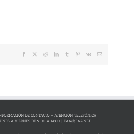
Facebook
X
Reddit
LinkedIn
Tumblr
Pinterest
Vk
Correo
electrónico
NFORMACIÓN DE CONTACTO – ATENCIÓN TELEFÓNICA :
UNES A VIERNES DE 9:00 A 14:00 | FAA@FAA.NET