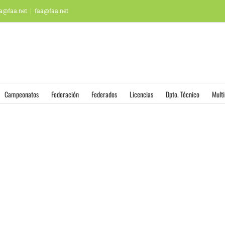
aa@faa.net
|
faa@faa.net
Campeonatos
Federación
Federados
Licencias
Dpto. Técnico
Mult