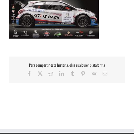
Para compartir esta historia, elija cualquier plataforma
Facebook
X
Reddit
LinkedIn
Tumblr
Pinterest
Vk
Correo
electrónico