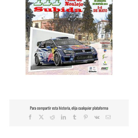
Para compartir esta historia, elija cualquier plataforma
Facebook
X
Reddit
LinkedIn
Tumblr
Pinterest
Vk
Correo
electrónico