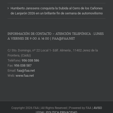
Humberto Janssens conquista la Subida al Cerro de los Cañones
de Lanjarón 2026 en un brillante fin de semana de automovilismo
INFORMACIÓN DE CONTACTO – ATENCIÓN TELEFÓNICA : LUNES
A VIERNES DE 9:00 A 14:00 | FAA@FAA.NET
C/ Sto. Domingo, nº 22 Local 1- Edif. Almería , 11402 Jerez de la
Frontera, (Cádiz)
Teléfono:
956 038 586
Fax:
956 038 587
Email:
faa@faa.net
Web:
www.faa.net
Copyright 2026 FAA | All Rights Reserved | Powered by FAA |
AVISO
LEGAL
|
POLITICA PRIVACIDAD