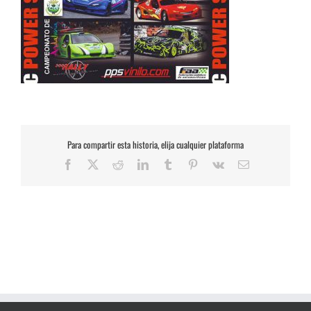
Para compartir esta historia, elija cualquier plataforma
Facebook
X
Reddit
LinkedIn
Tumblr
Pinterest
Vk
Correo
electrónico