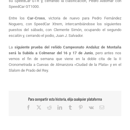
su SpeedCar GTR y, cerrando la clasificación, Pedro Aldomar con
SpeedCar GT1000.
Entre los
Car-Cross
, victoria de nuevo para Pedro Fernández
Noguero, con SpeedCar Xtrem, intercambiándose los siguientes
puestos del sábado, con Clemente Simón, ocupando el segundo
escalón y, cerrando el podio, Juan J. Salvador.
La
siguiente prueba del reñido Campeonato Andaluz de Montaña
será la Subida a Colmenar del 16 y 17 de Junio
, pero antes nos
vemos el fin de semana que viene en la doble cita de la II
Cronometrada a Cuevas de Almanzora «Ciudad de la Plata» y en el
Slalom de Prado del Rey.
Para compartir esta historia, elija cualquier plataforma
Facebook
X
Reddit
LinkedIn
Tumblr
Pinterest
Vk
Correo
electrónico