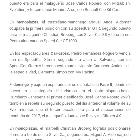
puesto era para el malagueño José Carlos Ropero, con Mitsubishi
Evolution, y tercero José Manuel Arco, con Renault Clio Kit Car.
En
monoplazas,
el castellano-manchego Miguel Ángel Aldomar
ocupaba la primera posición con su SpeedCar GTR, segundo puesto
para el malagueño Christian Broberg, con Silver Car S3 y tercero era
Pedro Aldomar con Speed Car GT1000.
En los espectaculares
Car-cross
, Pedro Fernández Noguero vencía
con su SpeedCar Xtrem, segundo era Juan J. Salvador, con un
SpeedCar Xtrem y tercer puesto para el vigente Campeón Andaluz de
la especialidad, Clemente Simón con MV Racing.
El
domingo
, y bajo un esperado sol se disputaba la
Fase B
, donde de
nuevo en la categoría de turismos era el piloto hispano-belga
Humberto Janssens el primer clasificado. José Carlos Ropero volvía
también a repetir su segundo puesto del día anterior al volante de su
Evo, mientras que el tercer escalón era para el subcampeón de
montaña de 2017, el malagueño Juan José Ruiz y su Citroen AX.
En
monoplazas
, el marbellí Christian Broberg lograba posicionarse
primero a bordo de su Silver Car, segundo era Miguel A. Aldomar, con