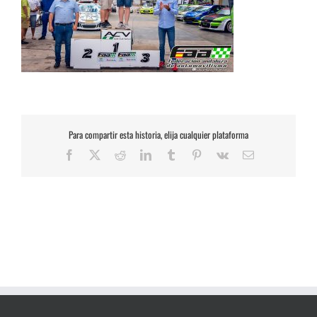
Para compartir esta historia, elija cualquier plataforma
Facebook
X
Reddit
LinkedIn
Tumblr
Pinterest
Vk
Correo
electrónico