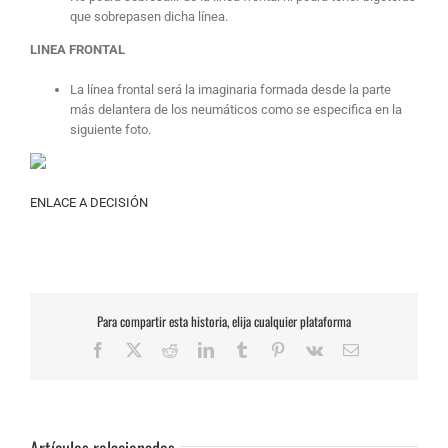
que sobrepasen dicha línea.
LINEA FRONTAL
La línea frontal será la imaginaria formada desde la parte
más delantera de los neumáticos como se especifica en la
siguiente foto.
ENLACE A DECISIÓN
Para compartir esta historia, elija cualquier plataforma
Facebook
X
Reddit
LinkedIn
Tumblr
Pinterest
Vk
Correo
electrónico