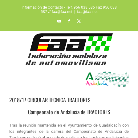
Saltar
Información de Contacto - Telf. 956 038 586 Fax 956 038
al
587 // faa@faa.net
|
faa@faa.net
contenido
YouTube
Facebook
X
2018/17 CIRCULAR TECNICA TRACTORES
Campeonato de Andalucía de TRACTORES
Tras la reunión mantenida en el Ayuntamiento de Guadalcacín con
los integrantes de la carrera del Campeonato de Andalucía de
Tractores se llegó al acuerdo de realizar a los tractores participantes