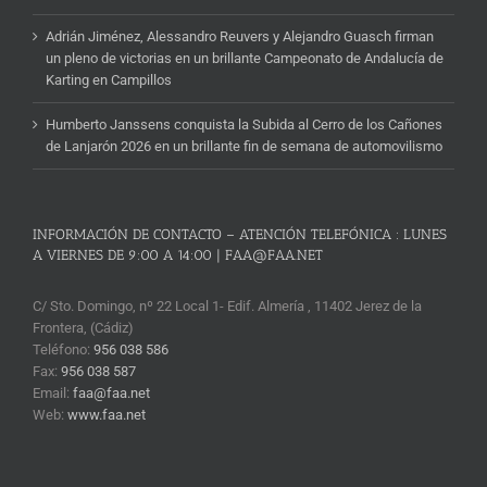
Adrián Jiménez, Alessandro Reuvers y Alejandro Guasch firman
un pleno de victorias en un brillante Campeonato de Andalucía de
Karting en Campillos
Humberto Janssens conquista la Subida al Cerro de los Cañones
de Lanjarón 2026 en un brillante fin de semana de automovilismo
INFORMACIÓN DE CONTACTO – ATENCIÓN TELEFÓNICA : LUNES
A VIERNES DE 9:00 A 14:00 | FAA@FAA.NET
C/ Sto. Domingo, nº 22 Local 1- Edif. Almería , 11402 Jerez de la
Frontera, (Cádiz)
Teléfono:
956 038 586
Fax:
956 038 587
Email:
faa@faa.net
Web:
www.faa.net