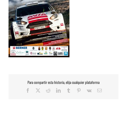
Para compartir esta historia, elija cualquier plataforma
Facebook
X
Reddit
LinkedIn
Tumblr
Pinterest
Vk
Correo
electrónico