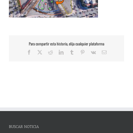
Para compartir esta historia, elija cualquier plataforma
Facebook
X
Reddit
LinkedIn
Tumblr
Pinterest
Vk
Correo
electrónico
BUSCAR NOTICIA