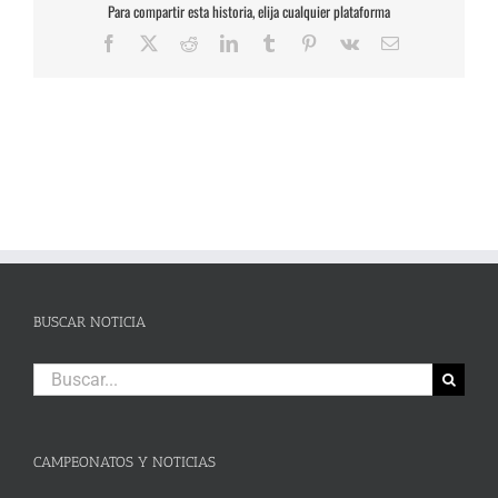
Para compartir esta historia, elija cualquier plataforma
Facebook
X
Reddit
LinkedIn
Tumblr
Pinterest
Vk
Correo
electrónico
BUSCAR NOTICIA
Buscar:
CAMPEONATOS Y NOTICIAS