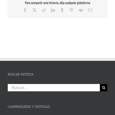
Para compartir esta historia, elija cualquier plataforma
Facebook
X
Reddit
LinkedIn
Tumblr
Pinterest
Vk
Correo
electrónico
BUSCAR NOTICIA
Buscar:
CAMPEONATOS Y NOTICIAS