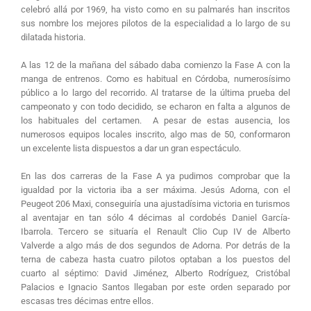
celebró allá por 1969, ha visto como en su palmarés han inscritos
sus nombre los mejores pilotos de la especialidad a lo largo de su
dilatada historia.
A las 12 de la mañana del sábado daba comienzo la Fase A con la
manga de entrenos. Como es habitual en Córdoba, numerosísimo
público a lo largo del recorrido. Al tratarse de la última prueba del
campeonato y con todo decidido, se echaron en falta a algunos de
los habituales del certamen. A pesar de estas ausencia, los
numerosos equipos locales inscrito, algo mas de 50, conformaron
un excelente lista dispuestos a dar un gran espectáculo.
En las dos carreras de la Fase A ya pudimos comprobar que la
igualdad por la victoria iba a ser máxima. Jesús Adorna, con el
Peugeot 206 Maxi, conseguiría una ajustadísima victoria en turismos
al aventajar en tan sólo 4 décimas al cordobés Daniel García-
Ibarrola. Tercero se situaría el Renault Clio Cup IV de Alberto
Valverde a algo más de dos segundos de Adorna. Por detrás de la
terna de cabeza hasta cuatro pilotos optaban a los puestos del
cuarto al séptimo: David Jiménez, Alberto Rodríguez, Cristóbal
Palacios e Ignacio Santos llegaban por este orden separado por
escasas tres décimas entre ellos.