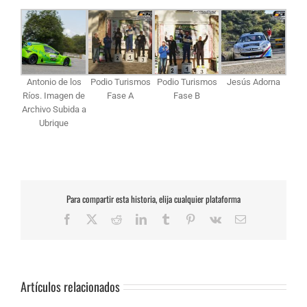
Antonio de los
Podio Turismos
Podio Turismos
Jesús Adorna
Ríos. Imagen de
Fase A
Fase B
Archivo Subida a
Ubrique
Para compartir esta historia, elija cualquier plataforma
Facebook
X
Reddit
LinkedIn
Tumblr
Pinterest
Vk
Correo
electrónico
Artículos relacionados