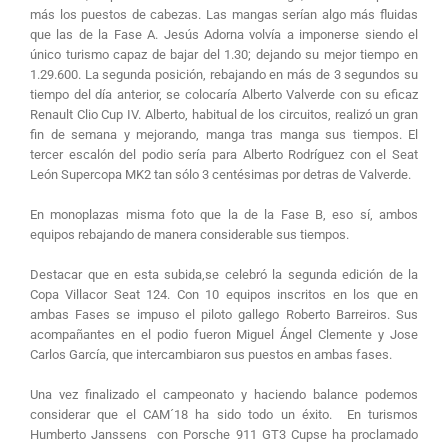
más los puestos de cabezas. Las mangas serían algo más fluidas
que las de la Fase A. Jesús Adorna volvía a imponerse siendo el
único turismo capaz de bajar del 1.30; dejando su mejor tiempo en
1.29.600. La segunda posición, rebajando en más de 3 segundos su
tiempo del día anterior, se colocaría Alberto Valverde con su eficaz
Renault Clio Cup IV. Alberto, habitual de los circuitos, realizó un gran
fin de semana y mejorando, manga tras manga sus tiempos. El
tercer escalón del podio sería para Alberto Rodríguez con el Seat
León Supercopa MK2 tan sólo 3 centésimas por detras de Valverde.
En monoplazas misma foto que la de la Fase B, eso sí, ambos
equipos rebajando de manera considerable sus tiempos.
Destacar que en esta subida,se celebró la segunda edición de la
Copa Villacor Seat 124. Con 10 equipos inscritos en los que en
ambas Fases se impuso el piloto gallego Roberto Barreiros. Sus
acompañantes en el podio fueron Miguel Ángel Clemente y Jose
Carlos García, que intercambiaron sus puestos en ambas fases.
Una vez finalizado el campeonato y haciendo balance podemos
considerar que el CAM´18 ha sido todo un éxito. En turismos
Humberto Janssens con Porsche 911 GT3 Cupse ha proclamado