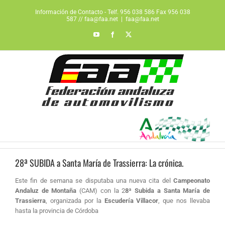
Saltar
Información de Contacto - Telf. 956 038 586 Fax 956 038
al
587 // faa@faa.net
|
faa@faa.net
contenido
YouTube
Facebook
X
28ª SUBIDA a Santa María de Trassierra: La crónica.
Este fin de semana se disputaba una nueva cita del
Campeonato
Andaluz de Montaña
(CAM) con la 2
8ª Subida a Santa María de
Trassierra
, organizada por la
Escudería Villacor
, que nos llevaba
hasta la provincia de Córdoba