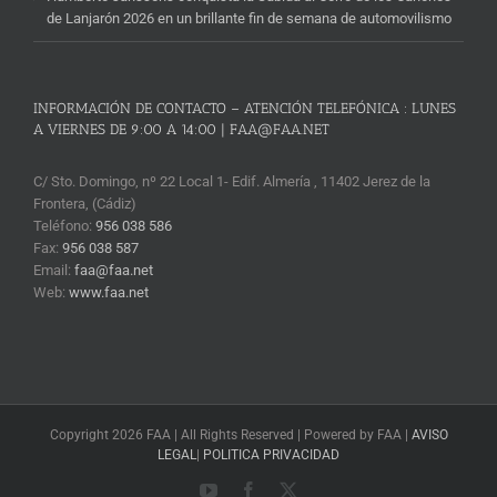
de Lanjarón 2026 en un brillante fin de semana de automovilismo
INFORMACIÓN DE CONTACTO – ATENCIÓN TELEFÓNICA : LUNES
A VIERNES DE 9:00 A 14:00 | FAA@FAA.NET
C/ Sto. Domingo, nº 22 Local 1- Edif. Almería , 11402 Jerez de la
Frontera, (Cádiz)
Teléfono:
956 038 586
Fax:
956 038 587
Email:
faa@faa.net
Web:
www.faa.net
Copyright 2026 FAA | All Rights Reserved | Powered by FAA |
AVISO
LEGAL
|
POLITICA PRIVACIDAD
YouTube
Facebook
X