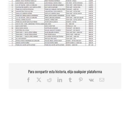
Para compartir esta historia, elija cualquier plataforma
Facebook
X
Reddit
LinkedIn
Tumblr
Pinterest
Vk
Correo
electrónico