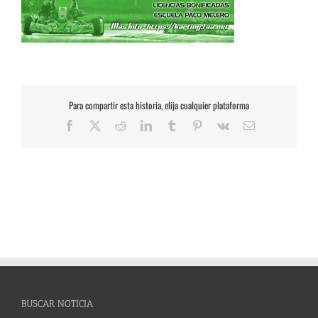
Para compartir esta historia, elija cualquier plataforma
Facebook
X
Reddit
LinkedIn
Tumblr
Pinterest
Vk
Correo
electrónico
BUSCAR NOTICIA