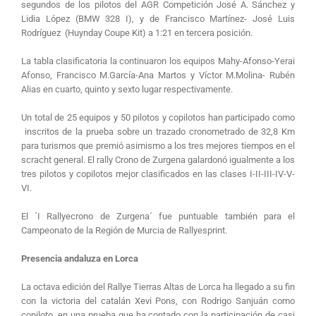
segundos de los pilotos del AGR Competición José A. Sánchez y
Lidia López (BMW 328 I), y de Francisco Martínez- José Luis
Rodríguez (Huynday Coupe Kit) a 1:21 en tercera posición.
La tabla clasificatoria la continuaron los equipos Mahy-Afonso-Yerai
Afonso, Francisco M.García-Ana Martos y Víctor M.Molina- Rubén
Alias en cuarto, quinto y sexto lugar respectivamente.
Un total de 25 equipos y 50 pilotos y copilotos han participado como
inscritos de la prueba sobre un trazado cronometrado de 32,8 Km
para turismos que premió asimismo a los tres mejores tiempos en el
scracht general. El rally Crono de Zurgena galardonó igualmente a los
tres pilotos y copilotos mejor clasificados en las clases I-II-III-IV-V-
VI.
El ´I Rallyecrono de Zurgena´ fue puntuable también para el
Campeonato de la Región de Murcia de Rallyesprint.
Presencia andaluza en Lorca
La octava edición del Rallye Tierras Altas de Lorca ha llegado a su fin
con la victoria del catalán Xevi Pons, con Rodrigo Sanjuán como
copiloto, en una prueba que ha contado con la participación de casi