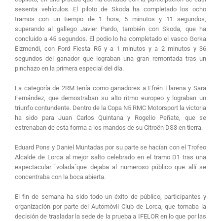
sesenta vehículos. El piloto de Skoda ha completado los ocho
tramos con un tiempo de 1 hora, 5 minutos y 11 segundos,
superando al gallego Javier Pardo, también con Skoda, que ha
concluido a 45 segundos. El podio lo ha completado el vasco Gorka
Eizmendi, con Ford Fiesta R5 y a 1 minutos y a 2 minutos y 36
segundos del ganador que lograban una gran remontada tras un
pinchazo en la primera especial del día.
La categoría de 2RM tenía como ganadores a Efrén Llarena y Sara
Fernández, que demostraban su alto ritmo europeo y lograban un
triunfo contundente. Dentro de la Copa N5 RMC Motorsport la victoria
ha sido para Juan Carlos Quintana y Rogelio Peñate, que se
estrenaban de esta forma a los mandos de su Citroën DS3 en tierra.
Eduard Pons y Daniel Muntadas por su parte se hacían con el Trofeo
Alcalde de Lorca al mejor salto celebrado en el tramo D1 tras una
espectacular `volada´que dejaba al numeroso público que allí se
concentraba con la boca abierta.
El fin de semana ha sido todo un éxito de público, participantes y
organización por parte del Automóvil Club de Lorca, que tomaba la
decisión de trasladar la sede de la prueba a IFELOR en lo que por las