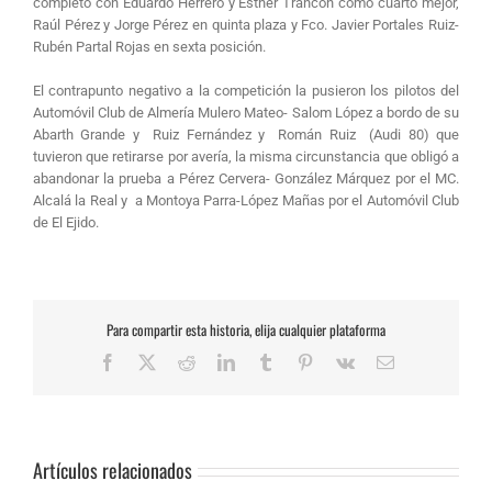
completó con Eduardo Herrero y Esther Trancón como cuarto mejor,
Raúl Pérez y Jorge Pérez en quinta plaza y Fco. Javier Portales Ruiz-
Rubén Partal Rojas en sexta posición.
El contrapunto negativo a la competición la pusieron los pilotos del
Automóvil Club de Almería Mulero Mateo- Salom López a bordo de su
Abarth Grande y Ruiz Fernández y Román Ruiz (Audi 80) que
tuvieron que retirarse por avería, la misma circunstancia que obligó a
abandonar la prueba a Pérez Cervera- González Márquez por el MC.
Alcalá la Real y a Montoya Parra-López Mañas por el Automóvil Club
de El Ejido.
Para compartir esta historia, elija cualquier plataforma
Facebook
X
Reddit
LinkedIn
Tumblr
Pinterest
Vk
Correo
electrónico
Artículos relacionados