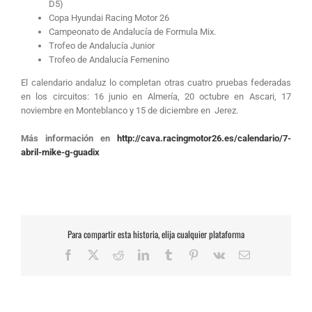
D5)
Copa Hyundai Racing Motor 26
Campeonato de Andalucía de Formula Mix.
Trofeo de Andalucía Junior
Trofeo de Andalucía Femenino
El calendario andaluz lo completan otras cuatro pruebas federadas
en los circuitos: 16 junio en Almería, 20 octubre en Ascari, 17
noviembre en Monteblanco y 15 de diciembre en Jerez.
Más información en
http://cava.racingmotor26.es/calendario/7-
abril-mike-g-guadix
Para compartir esta historia, elija cualquier plataforma
Facebook
X
Reddit
LinkedIn
Tumblr
Pinterest
Vk
Correo
electrónico