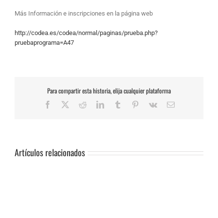
Más Información e inscripciones en la página web
http://codea.es/codea/normal/paginas/prueba.php?
pruebaprograma=A47
Para compartir esta historia, elija cualquier plataforma
Facebook
X
Reddit
LinkedIn
Tumblr
Pinterest
Vk
Correo
electrónico
Artículos relacionados
SUSPENSIÓN
DE
PRUEBA.-
CAS: