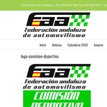
Saltar
Información de Contacto - Telf. 956 038 586 Fax 956 038 587 // f
al
contenido
Inicio
Noticias
Calendario 2026
Anuario
logo-comision-deportiva