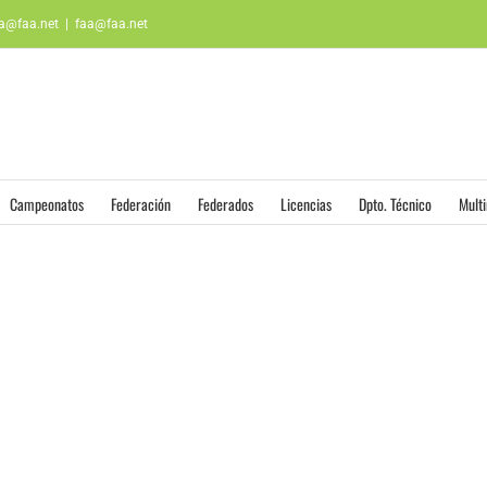
aa@faa.net
|
faa@faa.net
Campeonatos
Federación
Federados
Licencias
Dpto. Técnico
Mult