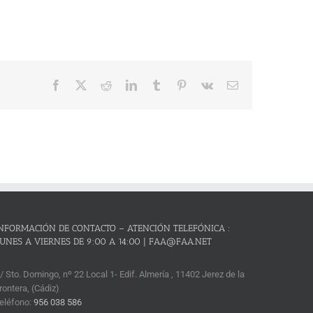
Facebook
X
Reddit
LinkedIn
Tumblr
Pinterest
Vk
Correo
electrónico
NFORMACIÓN DE CONTACTO – ATENCIÓN TELEFÓNICA :
UNES A VIERNES DE 9:00 A 14:00 | FAA@FAA.NET
/ Sto. Domingo, nº 22 Local 1- Edif. Almería , 11402 Jerez de la
rontera, (Cádiz)
eléfono:
956 038 586