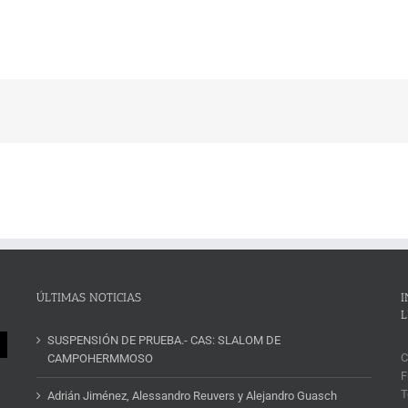
ÚLTIMAS NOTICIAS
I
L
SUSPENSIÓN DE PRUEBA.- CAS: SLALOM DE
C
CAMPOHERMMOSO
F
T
Adrián Jiménez, Alessandro Reuvers y Alejandro Guasch