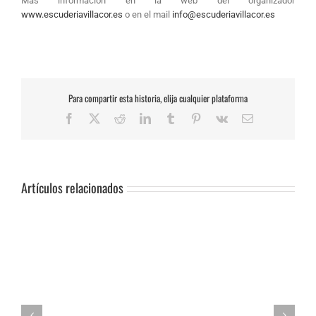
Más información en la web del organizador
www.escuderiavillacor.es
o en el mail
info@escuderiavillacor.es
Para compartir esta historia, elija cualquier plataforma
Facebook
X
Reddit
LinkedIn
Tumblr
Pinterest
Vk
Correo
electrónico
Artículos relacionados
SUSPENSIÓN
DE
PRUEBA.-
CAS:
SLALOM
DE