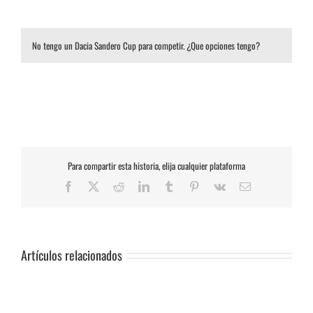
No tengo un Dacia Sandero Cup para competir. ¿Que opciones tengo?
Para compartir esta historia, elija cualquier plataforma
Facebook
X
Reddit
LinkedIn
Tumblr
Pinterest
Vk
Correo
electrónico
Artículos relacionados
SUSPENSIÓN