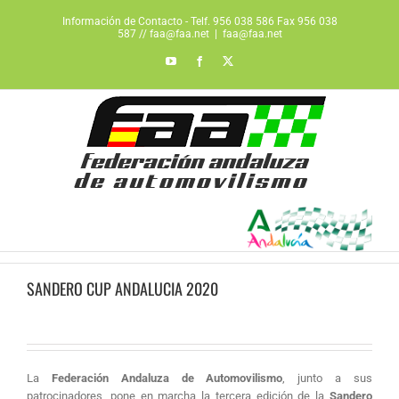
Saltar
Información de Contacto - Telf. 956 038 586 Fax 956 038
al
587 // faa@faa.net
|
faa@faa.net
contenido
YouTube
Facebook
X
SANDERO CUP ANDALUCIA 2020
La
Federación Andaluza de Automovilismo
, junto a sus
patrocinadores, pone en marcha la tercera edición de la
Sandero