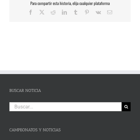
Para compartir esta historia, elija cualquier plataforma
Facebook
X
Reddit
LinkedIn
Tumblr
Pinterest
Vk
Correo
electrónico
BUSCAR NOTICIA
Buscar:
CAMPEONATOS Y NOTICIAS