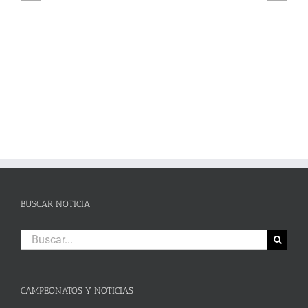
pleno de victorias en un brillante Campeonato de Andalucía de Karting
en Campillos
BUSCAR NOTICIA
Buscar:
CAMPEONATOS Y NOTICIAS