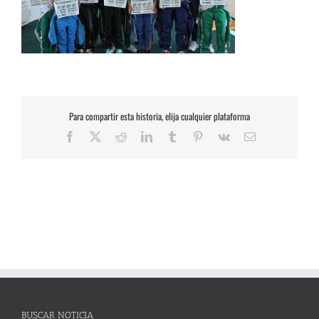
Para compartir esta historia, elija cualquier plataforma
Facebook
X
Reddit
LinkedIn
Tumblr
Pinterest
Vk
Correo
electrónico
BUSCAR NOTICIA