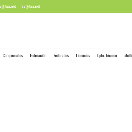
aa@faa.net
|
faa@faa.net
Campeonatos
Federación
Federados
Licencias
Dpto. Técnico
Mult