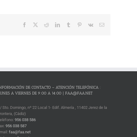
Facebook
X
Reddit
LinkedIn
Tumblr
Pinterest
Vk
Correo
electrónico
NFORMACIÓN DE CONTACTO – ATENCIÓN TELEFÓNICA :
UNES A VIERNES DE 9:00 A 14:00 | FAA@FAA.NET
/ Sto. Domingo, nº 22 Local 1- Edif. Almería , 11402 Jerez de la
rontera, (Cádiz)
eléfono:
956 038 586
ax:
956 038 587
mail:
faa@faa.net