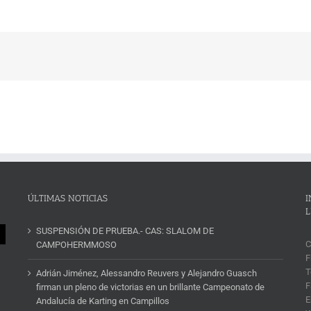
ÚLTIMAS NOTICIAS
I
L
SUSPENSIÓN DE PRUEBA.- CAS: SLALOM DE
C
CAMPOHERMMOSO
F
T
Adrián Jiménez, Alessandro Reuvers y Alejandro Guasch
F
firman un pleno de victorias en un brillante Campeonato de
E
Andalucía de Karting en Campillos