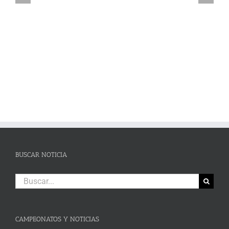
pleno de victorias en un brillante Campeonato de Andalucía de Karting
en Campillos
BUSCAR NOTICIA
Buscar:
CAMPEONATOS Y NOTICIAS