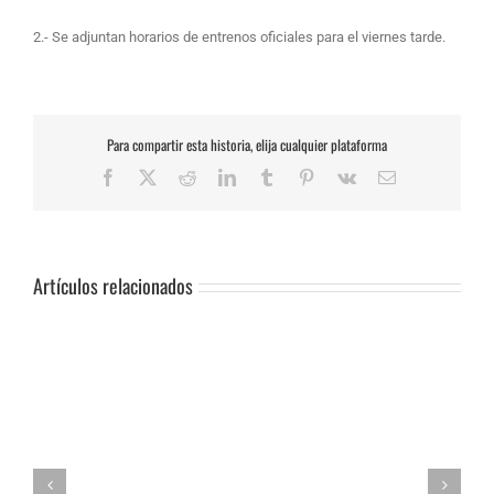
2.- Se adjuntan horarios de entrenos oficiales para el viernes tarde.
Para compartir esta historia, elija cualquier plataforma
Facebook
X
Reddit
LinkedIn
Tumblr
Pinterest
Vk
Correo
electrónico
Artículos relacionados
SUSPENSIÓN
DE
PRUEBA.-
CAS:
SLALOM
DE
Adrián Jiménez, Alessandro Reuvers y Alejandro Guasch firman un
CAMPOHERMMOSO